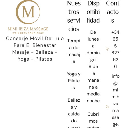
Nues
Disp
Cont
tros
onibi
acto
servi
lidad
s
cios
De
+34
Conserje Móvil De Lujo
lunes
65
Terapi
Para El Bienestar
a
5
a de
Masaje - Belleza -
domin
827
masaj
Yoga - Pilates
go:
62
e
8 de
6
la
Yoga y
info
maña
Pilate
@
na a
s
mi
media
mib
Bellez
noche
iza
a y
ma
cuida
Cubri
ssa
do
mos
ge.
perso
todas