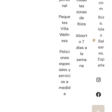
co
nal
las
m
zonas
Paque
Ibiz
de
tes
a,
Ibiza
Villa
Isla
Welln
s
Abiert
ess
Bal
o 7
ear
días a
Petici
es,
la
ones
Esp
sema
espec
aña
na
iales y
servici
os a
medid
a